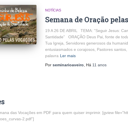
NOTÍCIAS
Semana de Oração pela
19 A 26 DE ABRIL TEMA: “Seguir Jesus: Cam
Santidade” ORAÇÃO Deus Pai, fonte de toda 
Tua Igreja, Servidores generosos da humanid
entusiasmados e corajosos, Pastores santos,
palavra
Ler mais
Por
seminarioaveiro
, Há
11 anos
es
ana das Vocações em PDF para quem quiser imprimir. [gview file=”htt
oes_curvas-2.pdf”]