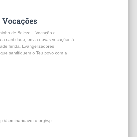
s Vocações
inho de Beleza – Vocação e
a santidade, envia novas vocações à
ade ferida, Evangelizadores
 que santifiquem o Teu povo com a
p://seminarioaveiro.org/wp-