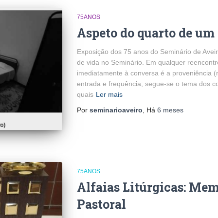
75ANOS
Aspeto do quarto de um
Exposição dos 75 anos do Seminário de Avei
de vida no Seminário. Em qualquer reencontr
imediatamente à conversa é a proveniência (re
entrada e frequência; segue-se o tema dos co
quais
Ler mais
Por
seminarioaveiro
, Há
6 meses
75ANOS
Alfaias Litúrgicas: Me
Pastoral