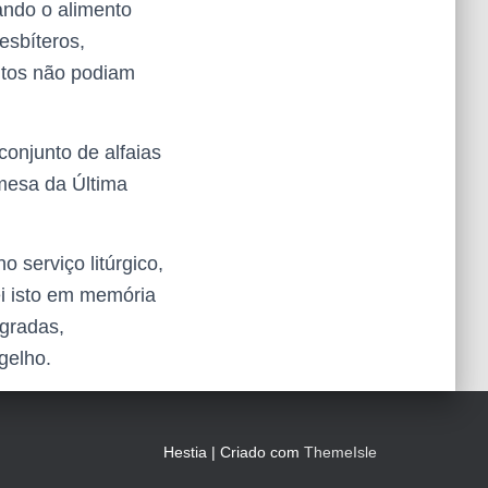
ando o alimento
esbíteros,
ntos não podiam
onjunto de alfaias
 mesa da Última
 serviço litúrgico,
ei isto em memória
gradas,
gelho.
Hestia | Criado com
ThemeIsle