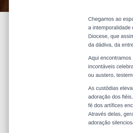
Chegamos ao espaç
a intemporalidade 
Diocese, que assi
da dádiva, da entr
Aqui encontramos 
incontáveis celebr
ou austero, teste
As custódias elev
adoração dos fiéis
fé dos artífices e
Através delas, ger
adoração silencios