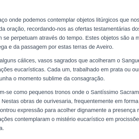
o onde podemos contemplar objetos litúrgicos que nos
da oração, recordando-nos as ofertas testamentárias do
m se perpetuam através do tempo. Estes objetos são a m
ega e da passagem por estas terras de Aveiro.
alguns cálices, vasos sagrados que acolheram o Sangu
ações eucarísticas. Cada um, trabalhado em prata ou o
munha o momento sublime da consagração.
am-se como pequenos tronos onde o Santíssimo Sacram
. Nestas obras de ourivesaria, frequentemente em forma 
ncontrou expressão para acolher dignamente a presença r
ações contemplaram o mistério eucarístico em procissõe
a.