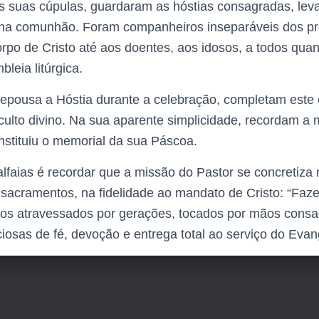
s suas cúpulas, guardaram as hóstias consagradas, lev
is na comunhão. Foram companheiros inseparáveis dos pr
rpo de Cristo até aos doentes, aos idosos, a todos qua
bleia litúrgica.
epousa a Hóstia durante a celebração, completam este c
culto divino. Na sua aparente simplicidade, recordam a
instituiu o memorial da sua Páscoa.
lfaias é recordar que a missão do Pastor se concretiza no
sacramentos, na fidelidade ao mandato de Cristo: “Faz
tos atravessados por gerações, tocados por mãos consa
iosas de fé, devoção e entrega total ao serviço do Evan