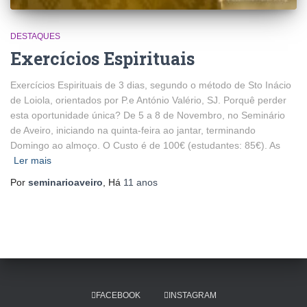
DESTAQUES
Exercícios Espirituais
Exercícios Espirituais de 3 dias, segundo o método de Sto Inácio
de Loiola, orientados por P.e António Valério, SJ. Porquê perder
esta oportunidade única? De 5 a 8 de Novembro, no Seminário
de Aveiro, iniciando na quinta-feira ao jantar, terminando
Domingo ao almoço. O Custo é de 100€ (estudantes: 85€). As
Ler mais
Por
seminarioaveiro
, Há
11 anos
FACEBOOK
INSTAGRAM