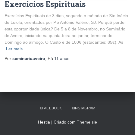
Exercícios Espirituais
Exercícios Espirituais de 3 dias, segundo o método de Sto Inácio
de Loiola, orientados por P.e António Valério, SJ. Porquê perder
esta oportunidade única? De 5 a 8 de Novembro, no Seminário
de Aveiro, iniciando na quinta-feira ao jantar, terminando
Domingo ao almoço. O Custo é de 100€ (estudantes: 85€). As
Ler mais
Por
seminarioaveiro
, Há
11 anos
FACEBOOK
INSTAGRAM
Hestia | Criado com
ThemeIsle