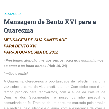
DESTAQUES
Mensagem de Bento XVI para a
Quaresma
MENSAGEM DE SUA SANTIDADE
PAPA BENTO XVI
PARA A QUARESMA DE 201
2
«Prestemos atenção uns aos outros, para nos estimularmos
ao amor e às boas obras» (
Heb
10, 24)
Irmãos e irmãs!
A Quaresma oferece-nos a oportunidade de reflectir mais uma
vez sobre o cerne da vida cristã: o amor. Com efeito este é um
tempo propício para renovarmos, com a ajuda da Palavra de
Deus e dos Sacramentos, o nosso caminho pessoal e
comunitário de fé. Trata-se de um percurso marcado pela oração
e a partilha, pelo silêncio e o jejum, com a esperança de viver a