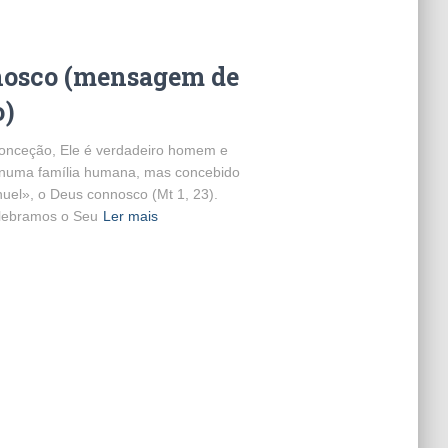
nnosco (mensagem de
o)
conceção, Ele é verdadeiro homem e
numa família humana, mas concebido
nuel», o Deus connosco (Mt 1, 23).
elebramos o Seu
Ler mais