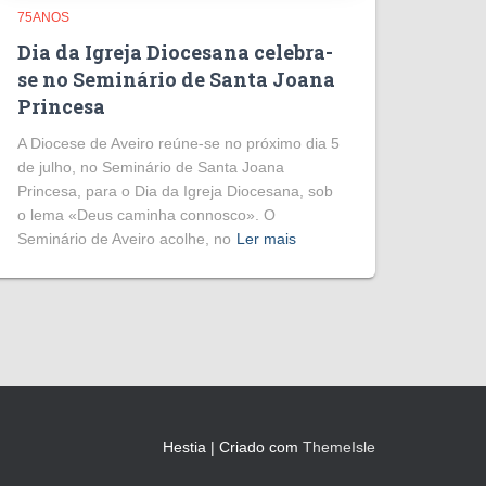
75ANOS
Dia da Igreja Diocesana celebra-
se no Seminário de Santa Joana
Princesa
A Diocese de Aveiro reúne-se no próximo dia 5
de julho, no Seminário de Santa Joana
Princesa, para o Dia da Igreja Diocesana, sob
o lema «Deus caminha connosco». O
Seminário de Aveiro acolhe, no
Ler mais
Hestia | Criado com
ThemeIsle