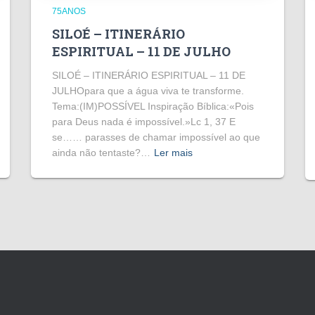
75ANOS
SILOÉ – ITINERÁRIO
ESPIRITUAL – 11 DE JULHO
SILOÉ – ITINERÁRIO ESPIRITUAL – 11 DE
JULHOpara que a água viva te transforme.
Tema:(IM)POSSÍVEL Inspiração Bíblica:«Pois
para Deus nada é impossível.»Lc 1, 37 E
se…… parasses de chamar impossível ao que
ainda não tentaste?…
Ler mais