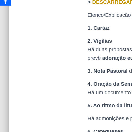
>
DESCARREGAR
Elenco/Explicação
1. Cartaz
2. Vigílias
Há duas propostas
prevê
adoração eu
3. Nota Pastoral
d
4. Oração da Sem
Há um documento
5. Ao ritmo da lit
Há admonições e 
6. Catequeses