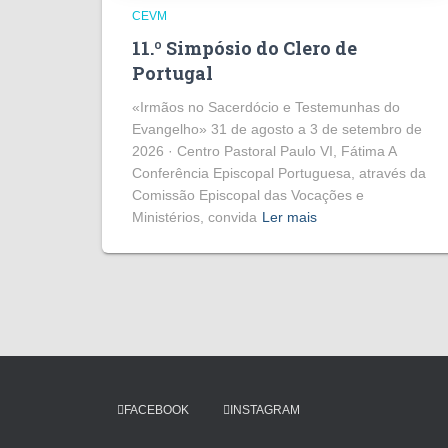
CEVM
11.º Simpósio do Clero de
Portugal
«Irmãos no Sacerdócio e Testemunhas do
Evangelho» 31 de agosto a 3 de setembro de
2026 · Centro Pastoral Paulo VI, Fátima A
Conferência Episcopal Portuguesa, através da
Comissão Episcopal das Vocações e
Ministérios, convida
Ler mais
FACEBOOK
INSTAGRAM