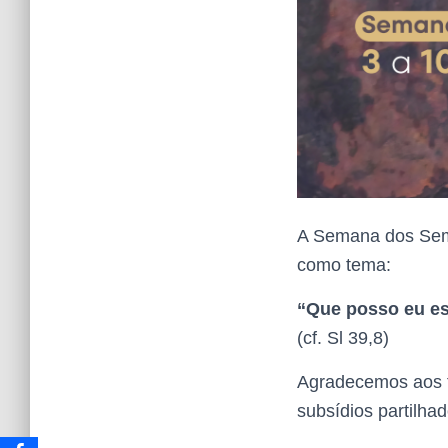
A Semana dos Semi
como tema:
“Que posso eu e
(cf. Sl 39,8)
Agradecemos aos f
subsídios partilhad