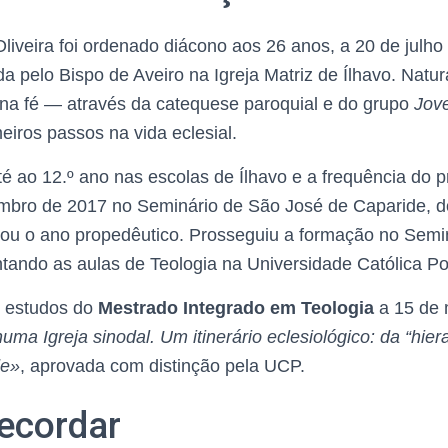
liveira foi ordenado diácono aos 26 anos, a 20 de julh
a pelo Bispo de Aveiro na Igreja Matriz de Ílhavo. Natur
u na fé — através da catequese paroquial e do grupo
Jov
eiros passos na vida eclesial.
é ao 12.º ano nas escolas de Ílhavo e a frequência do p
mbro de 2017 no Seminário de São José de Caparide, d
zou o ano propedêutico. Prosseguiu a formação no Semin
ntando as aulas de Teologia na Universidade Católica P
e estudos do
Mestrado Integrado em Teologia
a 15 de 
uma Igreja sinodal. Um itinerário eclesiológico: da “hier
de»
, aprovada com distinção pela UCP.
recordar