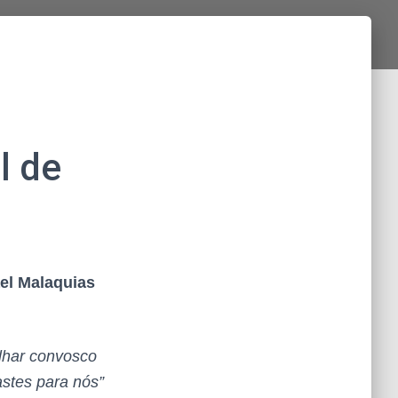
l de
ael Malaquias
lhar convosco
astes para nós”