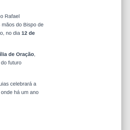
no Rafael
as mãos do Bispo de
ro, no dia
12 de
ília de Oração
,
 do futuro
uias celebrará a
l, onde há um ano