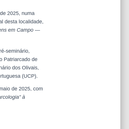
o de 2025, numa
al desta localidade,
ens em Campo
—
ré-seminário,
o Patriarcado de
ário dos Olivais,
ortuguesa (UCP).
maio de 2025, com
arcologia” à