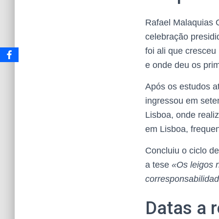
Rafael Malaquias O
celebração presidid
foi ali que cresce
e onde deu os prim
Após os estudos at
ingressou em sete
Lisboa, onde reali
em Lisboa, freque
Concluiu o ciclo d
a tese
«Os leigos n
corresponsabilida
Datas a 