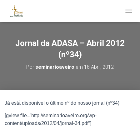
ALTE
Jornal da ADASA – Abril 2012
(nº34)
Por
seminarioaveiro
em
18 Abril, 2012
Já está disponível o último nº do nosso jornal (nº34).
[gview file=”http://seminarioaveiro.org/wp-
content/uploads/2012/04/jornal-34.pdf”]