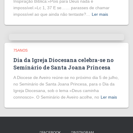
Inspiração Bíblica:«Pois para Deus nada é
impossível.»Lc 1, 37 E se…… parasses de chamar
impossível ao que ainda não tentaste?…
Ler mais
75ANOS
Dia da Igreja Diocesana celebra-se no
Seminário de Santa Joana Princesa
A Diocese de Aveiro reúne-se no próximo dia 5 de julho,
no Seminário de Santa Joana Princesa, para o Dia da
Igreja Diocesana, sob o lema «Deus caminha
connosco». O Seminário de Aveiro acolhe, no
Ler mais
FACEBOOK
INSTAGRAM