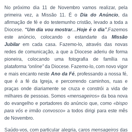
No próximo dia 11 de Novembro vamos realizar, pela
primeira vez, a Missão 11. É o
Dia do Anúncio
, da
afirmação de fé e do testemunho cristão, levado a toda a
Diocese.
“Um dia vou mostrar…Hoje é o dia”.
Fazemos
este anúncio, colocando o estandarte da
Missão
Jubilar
em cada casa. Fazemo-lo, através das novas
redes de comunicação, a que a Diocese aderiu de forma
pioneira, colocando uma fotografia de família na
plataforma
“online”
da Diocese
.
Fazemo-lo, com novo vigor
e mais encanto neste
Ano da Fé
, professando a nossa fé,
que é a fé da Igreja, e percorrendo caminhos, ruas e
praças onde diariamente se cruza e constrói a vida de
milhares de pessoas. Somos «
mensageiros»
da boa nova
do evangelho e portadores do anúncio que, como
«bispo
para vós e irmão convosco»
a todos dirigi para este mês
de Novembro.
Saúdo-vos, com particular alegria, caros
mensageiros
das