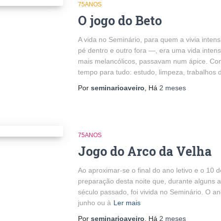
75ANOS
O jogo do Beto
A vida no Seminário, para quem a vivia inte
pé dentro e outro fora —, era uma vida inten
mais melancólicos, passavam num ápice. Como
tempo para tudo: estudo, limpeza, trabalhos 
Por
seminarioaveiro
, Há
2 meses
75ANOS
Jogo do Arco da Velha
Ao aproximar-se o final do ano letivo e o 10 
preparação desta noite que, durante alguns a
século passado, foi vivida no Seminário. O ano
junho ou à
Ler mais
Por
seminarioaveiro
, Há
2 meses