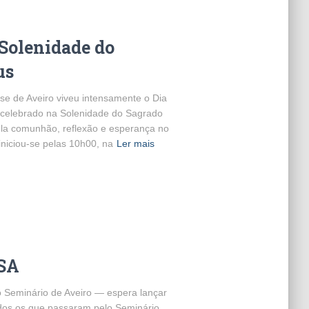
 Solenidade do
us
se de Aveiro viveu intensamente o Dia
 celebrado na Solenidade do Sagrado
la comunhão, reflexão e esperança no
iniciou-se pelas 10h00, na
Ler mais
ASA
 Seminário de Aveiro — espera lançar
odos os que passaram pelo Seminário