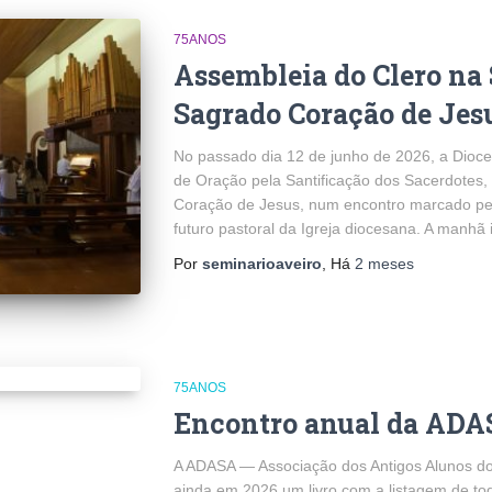
75ANOS
Assembleia do Clero na
Sagrado Coração de Jes
No passado dia 12 de junho de 2026, a Dioce
de Oração pela Santificação dos Sacerdotes,
Coração de Jesus, num encontro marcado pe
futuro pastoral da Igreja diocesana. A manhã 
Por
seminarioaveiro
, Há
2 meses
75ANOS
Encontro anual da AD
A ADASA — Associação dos Antigos Alunos do
ainda em 2026 um livro com a listagem de t