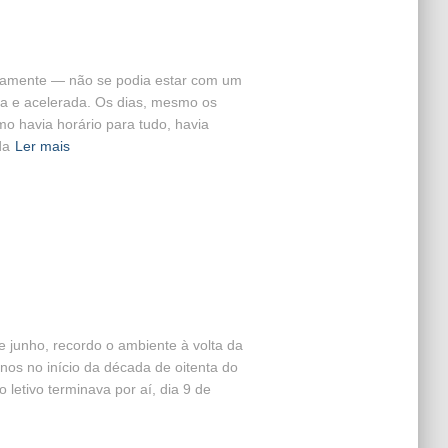
nsamente — não se podia estar com um
sa e acelerada. Os dias, mesmo os
 havia horário para tudo, havia
da
Ler mais
de junho, recordo o ambiente à volta da
nos no início da década de oitenta do
 letivo terminava por aí, dia 9 de