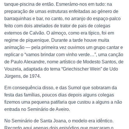
tanque-piscina de então. Esmerámo-nos em tudo: na
preparação de umas estruturas enfeitadas ao género de
barraquinhas e bar, no canto, no arranjo do espaço-palco
feito com dois atrelados de trator de pais de colegas
externos de Calvão. O almoço, como era típico, foi em
regime de piquenique. Durante a tarde houve muita
animação — pela primeira vez ouvimos um grupo cantar e
replicar o “vamos brindar com vinho verde…”, uma canção
de Paulo Alexandre, nome artístico de Modesto Santos, de
Vouzela, adaptada do tema “Griechischer Wein” de Udo
Jürgens, de 1974.
Em consequência disso, e das Sumol que sobraram da
festa das famílias, poucos dias depois alguns colegas
fizemos uma pequena patifaria que custou a alguns a não
entrada no Seminário de Aveiro.
No Seminário de Santa Joana, o modelo era idêntico.
Recordo aqui apenas dois episódios que marcaram o